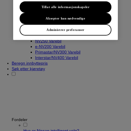
Tillat alle informasjonskapsler
Varebiler
Aksepter kun nødvendige
Navara
Townstar Varebil
Administrer preferanser
Townstar El-Varebil
NV250 Varebil
e-NV200 Varebil
Primastar/NV300 Varebil
Interstar/NV400 Varebil
Beregn innbyttepris
Søk etter kjøretøy
Fordeler
Hva er Nissan intelligent valg?