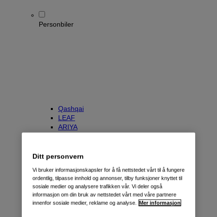
Personbiler
Qashqai
LEAF
ARIYA
X-Trail
Townstar Kombi
e-NV200 Evalia
Ditt personvern
Primastar/NV300 Kombi
Vi bruker informasjonskapsler for å få nettstedet vårt til å fungere
ordentlig, tilpasse innhold og annonser, tilby funksjoner knyttet til
sosiale medier og analysere trafikken vår. Vi deler også
informasjon om din bruk av nettstedet vårt med våre partnere
innenfor sosiale medier, reklame og analyse.
Mer informasjon