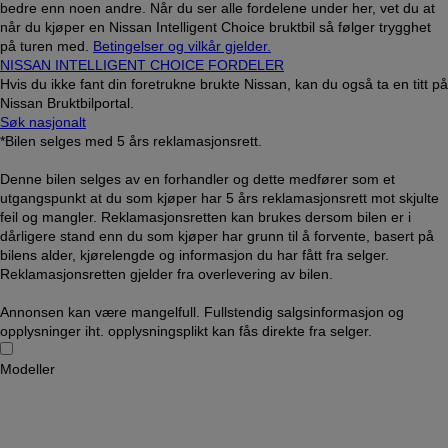
bedre enn noen andre. Når du ser alle fordelene under her, vet du at
når du kjøper en Nissan Intelligent Choice bruktbil så følger trygghet
på turen med.
Betingelser og vilkår gjelder.
NISSAN INTELLIGENT CHOICE FORDELER
Hvis du ikke fant din foretrukne brukte Nissan, kan du også ta en titt på
Nissan Bruktbilportal.
Søk nasjonalt
*Bilen selges med 5 års reklamasjonsrett.
Denne bilen selges av en forhandler og dette medfører som et
utgangspunkt at du som kjøper har 5 års reklamasjonsrett mot skjulte
feil og mangler. Reklamasjonsretten kan brukes dersom bilen er i
dårligere stand enn du som kjøper har grunn til å forvente, basert på
bilens alder, kjørelengde og informasjon du har fått fra selger.
Reklamasjonsretten gjelder fra overlevering av bilen.
Annonsen kan være mangelfull. Fullstendig salgsinformasjon og
opplysninger iht. opplysningsplikt kan fås direkte fra selger.
Modeller