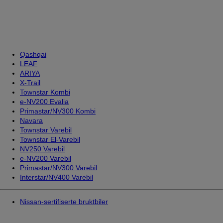
Qashqai
LEAF
ARIYA
X-Trail
Townstar Kombi
e-NV200 Evalia
Primastar/NV300 Kombi
Navara
Townstar Varebil
Townstar El-Varebil
NV250 Varebil
e-NV200 Varebil
Primastar/NV300 Varebil
Interstar/NV400 Varebil
Nissan-sertifiserte bruktbiler