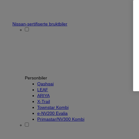
Nissan-sertifiserte bruktbiler
Personbiler
Qashqai
LEAF
ARIYA
X-Trail
Townstar Kombi
e-NV200 Evalia
Primastar/NV300 Kombi