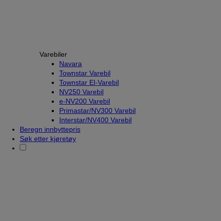
Varebiler
Navara
Townstar Varebil
Townstar El-Varebil
NV250 Varebil
e-NV200 Varebil
Primastar/NV300 Varebil
Interstar/NV400 Varebil
Beregn innbyttepris
Søk etter kjøretøy