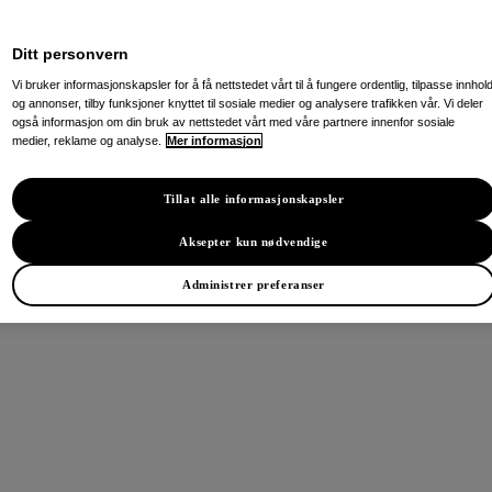
Ditt personvern
Vi bruker informasjonskapsler for å få nettstedet vårt til å fungere ordentlig, tilpasse innhol
og annonser, tilby funksjoner knyttet til sosiale medier og analysere trafikken vår. Vi deler
også informasjon om din bruk av nettstedet vårt med våre partnere innenfor sosiale
medier, reklame og analyse.
Mer informasjon
Tillat alle informasjonskapsler
Aksepter kun nødvendige
Administrer preferanser